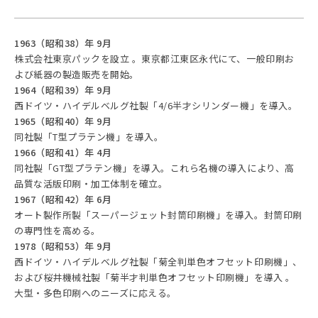
1963（昭和38）年 9月
株式会社東京パックを設立 。東京都江東区永代にて、一般印刷お
よび紙器の製造販売を開始。
1964（昭和39）年 9月
西ドイツ・ハイデルベルグ社製「4/6半才シリンダー機」を導入。
1965（昭和40）年 9月
同社製「T型プラテン機」を導入。
1966（昭和41）年 4月
同社製「GT型プラテン機」を導入。これら名機の導入により、高
品質な活版印刷・加工体制を確立。
1967（昭和42）年 6月
オート製作所製「スーパージェット封筒印刷機」を導入。封筒印刷
の専門性を高める。
1978（昭和53）年 9月
西ドイツ・ハイデルベルグ社製「菊全判単色オフセット印刷機」、
および桜井機械社製「菊半才判単色オフセット印刷機」を導入 。
大型・多色印刷へのニーズに応える。