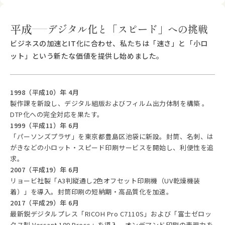
平成
デジタル化と「スピード」への挑戦
ビジネスの加速とIT化に合わせ、私たちは「速さ」と「小ロ
ット」という新たな価値を提供し始めました。
1998（平成10）年 4月
製作課を新設し、デジタル組版およびフィルム出力体制を構築 。
DTP化への完全対応を果たす。
1999（平成11）年 6月
「パーソンズプラザ」を東京都豊島区池袋に新設。封筒、名刺、は
がきなどの小ロット・スピード印刷サービスを開始し、利便性を追
求。
2007（平成19）年 6月
リョービ社製「A3判縦通し2色オフセット印刷機（UV乾燥機装
着）」を導入。封筒印刷の短納期・高品質化を加速。
2017（平成29）年 6月
最新鋭デジタルプレス「RICOH Pro C7110S」および「富士ゼロッ
クス製 Versant 180 Press」を導入。オンデマンド印刷の表現力を