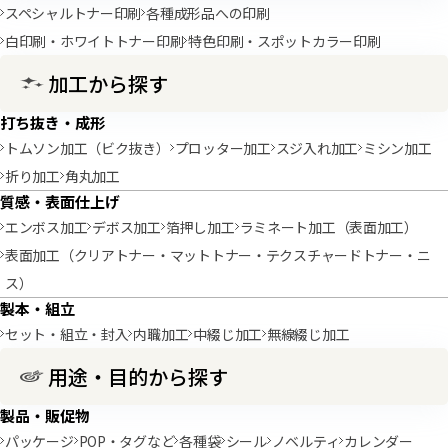
スペシャルトナー印刷
各種成形品への印刷
白印刷・ホワイトトナー印刷
特色印刷・スポットカラー印刷
加工から探す
打ち抜き・成形
トムソン加工（ビク抜き）
プロッター加工
スジ入れ加工
ミシン加工
折り加工
角丸加工
質感・表面仕上げ
エンボス加工
デボス加工
箔押し加工
ラミネート加工（表面加工）
表面加工（クリアトナー・マットトナー・テクスチャードトナー・ニ
ス）
製本・組立
セット・組立・封入
内職加工
中綴じ加工
無線綴じ加工
用途・目的から探す
製品・販促物
パッケージ
POP・タグなど
各種袋
シール
ノベルティ
カレンダー