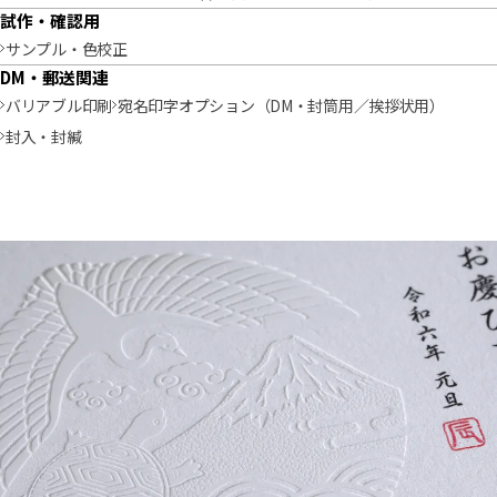
試作・確認用
サンプル・色校正
DM・郵送関連
バリアブル印刷
宛名印字オプション（DM・封筒用／挨拶状用）
封入・封緘