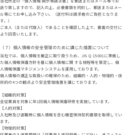
当社所定の「個人情報 開示等請求書」を郵送またはメール等でお
送り致しますので、記入の上、必要書類を同封し、郵送またはメー
ル等にてお申し込み下さい。（送付料は請求者のご負担となりま
す。）
ご本人（または代理人）であることを確認した上で、書面の交付に
より回答いたします。
（７）個人情報の安全管理のために講じた措置について
当社では、個人情報を厳正に取り扱うため、JIS Q 15001に準拠し
た個人情報保護方針を基に個人情報に関 する規程等を策定し、個
人情報保護マネジメントシステムを運用しております。
個人情報の適正な取扱いの確保のため、組織的・人的・物理的・技
術的の4つの観点より安全管理措置を講じております。
【組織的対策】
全従業員を対象に年1回個人情報保護研修を実施しています。
【人的対策】
入社時及び退職時に個人情報を含む機密保持契約書類を取得してい
ます。
【物理的対策】
従業者の入退室管理は「従業員入退記録表」にて行い、オフィスへ