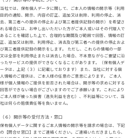
当社では、保有個人データに関して、ご本人の情報の開示等（利用
目的の通知、開示、内容の訂正、追加又は削除、利用の停止、消
去、第三者への提供の停止および第三者提供記録の開示）を希望さ
れる場合には、お申し出いただいた方がご本人或いはその代理人で
あることを確認した上で、合理的な期間及び範囲で回答、情報の訂
正、追加又は削除、利用停止、消去及び第三者への提供の停止およ
び第三者提供記録の開示をします。 ただし、これらの情報の一部
又は全部を利用停止または消去した場合、不本意ながらご要望に沿
ったサービスの提供ができなくなることがあります。（保有個人デ
ータは、上記（３）に記載しております） また、当社に対する個
人情報のご提供は、ご本人様の任意のご意思によります。 ご本人
様が個人情報のご提供を拒否された場合は、開示等の求めに対する
回答ができない場合がございますのでご了承願います。これにより
ご本人様が被った損害（逸失利益を含む）、不利益等について、当
社は何らの賠償責任等を負いません。
（６）開示等の受付方法・窓口
保有個人データに関するご本人情報の開示等を請求の場合は、下記
の【問合せ窓口】までご連絡ください。ご連絡いただきましたら、